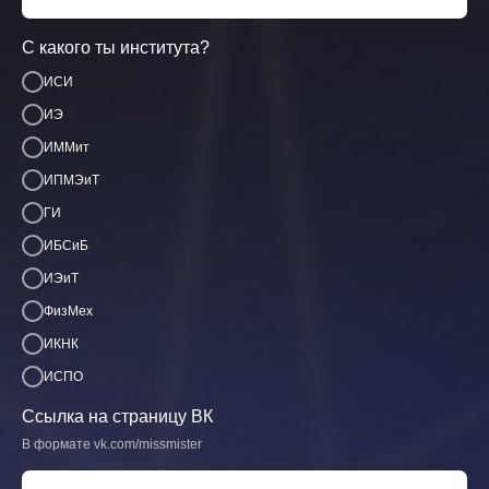
С какого ты института?
ИСИ
ИЭ
ИММит
ИПМЭиТ
ГИ
ИБСиБ
ИЭиТ
ФизМех
ИКНК
ИСПО
Ссылка на страницу ВК
В формате vk.com/missmister