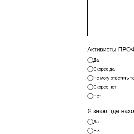
Активисты ПРОФ
Да
Скорее да
Не могу ответить т
Скорее нет
Нет
Я знаю, где на
Да
Нет