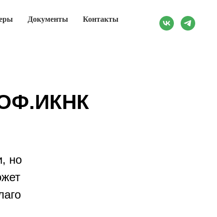
еры
Документы
Контакты
РОФ.ИКНК
, но
ожет
лаго