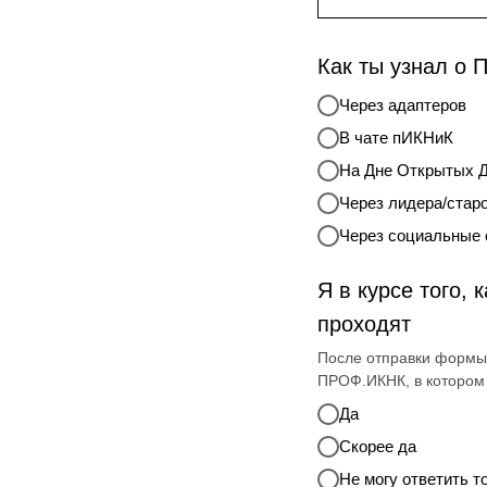
Как ты узнал о
Через адаптеров
В чате пИКНиК
На Дне Открытых 
Через лидера/стар
Через социальные 
Я в курсе того,
проходят
После отправки формы 
ПРОФ.ИКНК, в котором
Да
Скорее да
Не могу ответить т