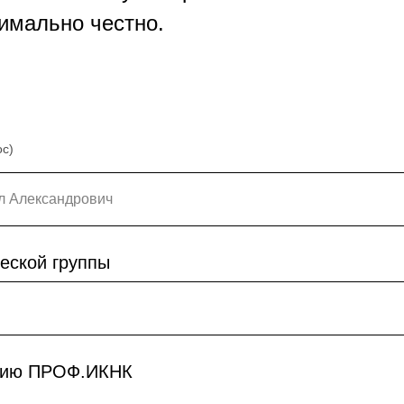
имально честно.
ос)
еской группы
сию ПРОФ.ИКНК