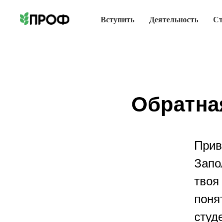
Вступить
Деятельность
С
Обратна
Прив
Запо
твоя
поня
студ