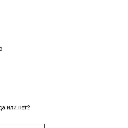
в
да или нет?