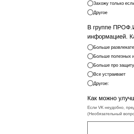
Захожу только есл
Другое
В группе ПРОФ.И
информацией. К
Больше развлекат
Больше полезных 
Больше про защиту
Все устраивает
Другое:
Как можно улуч
Если VK неудобно, пре
(Необязательный вопр