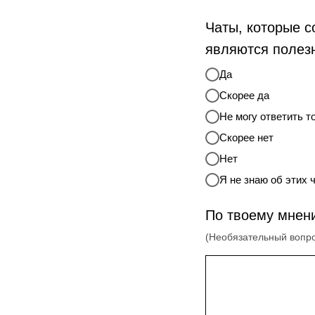
Чаты, которые с
являются полез
Да
Скорее да
Не могу ответить т
Скорее нет
Нет
Я не знаю об этих 
По твоему мнен
(Необязательный вопр