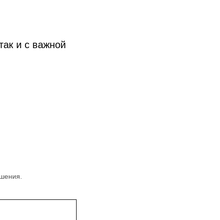
так и с важной
чшения.