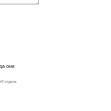
да они
ENT-отдела