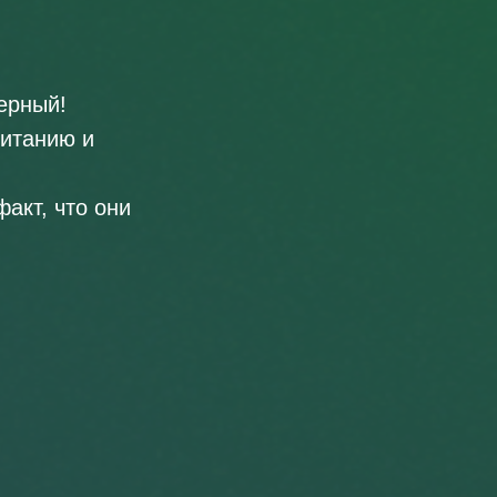
ерный!
питанию и
акт, что они