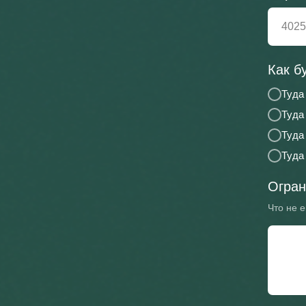
Как б
Туда
Туда
Туда
Туда
Огран
Что не е