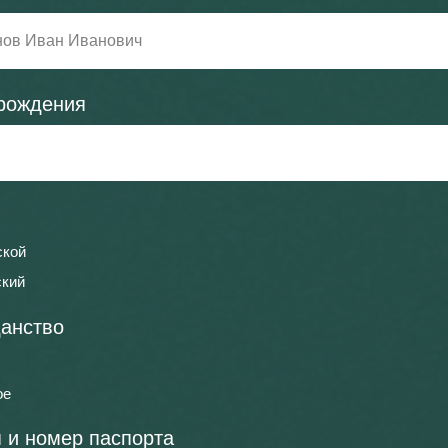
рождения
кой
кий
анство
ое
 и номер паспорта