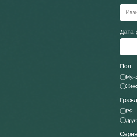
Дата 
Пол
Мужс
Женс
Гражд
РФ
Друг
Серия